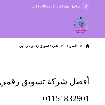
تواصل معنا الأن : 201151832901+
المدونة
شركة تسويق رقمي في دبي
أفضل شركة تسويق رقمي في
01151832901