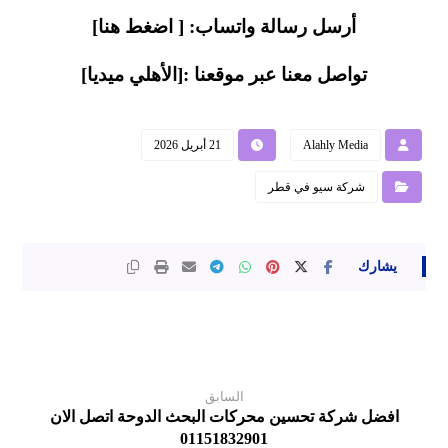
أرسل رسالة واتساب: [
اضغط هنا
]
تواصل معنا عبر موقعنا :[
الأهلي ميديا
]
Alahly Media
21 أبريل 2026
شركة سيو في قطر
السابق
افضل شركة تحسين محركات البحث الدوحة اتصل الان
01151832901