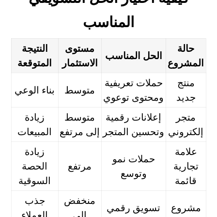
المناسب
حالة
مستوى
النتيجة
الحل المناسب
المشروع
الاستثمار
المتوقعة
منتج
حملات تعريفية
متوسط
بناء الوعي
جديد
ومحتوى توعوي
متجر
إعلانات رقمية
متوسط
زيادة
إلكتروني
وتحسين المتجر
إلى مرتفع
المبيعات
علامة
زيادة
حملات نمو
تجارية
مرتفع
الحصة
وتوسع
قائمة
السوقية
منخفض
جذب
مشروع
تسويق رقمي
إلى
العملاء