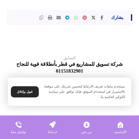
السابق
شركة تسويق للمشاريع في قطر بأنطلاقة قوية للنجاح
01151832901
التالى
نستخدم ملفات تعريف الارتباط لتحسين تجربتك على موقعنا.
افضل خدمات التسويق الالكتروني للمحلات في قطر
بالاستمرار في استخدام الموقع، فإنك توافق على سياسة
قبول وإغلاق
الكوكيز الخاصة بنا.
01151832901
المنشورات ذات الصلة ...
الأساسية
من نحن
خدماتنا
تواصل معنا