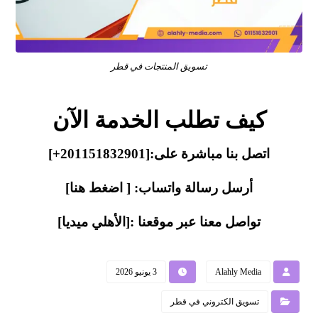
تسويق المنتجات في قطر
كيف تطلب الخدمة الآن
اتصل بنا مباشرة على:
[201151832901+]
أرسل رسالة واتساب: [
اضغط هنا
]
تواصل معنا عبر موقعنا :[
الأهلي ميديا
]
Alahly Media
3 يونيو 2026
تسويق الكتروني في قطر