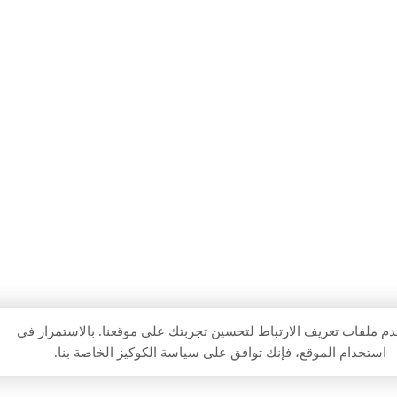
الأسئلة الشائعة
رقمي
تواصل معنا
Digital
في
المدونة
Marke
رأس
سياسة الخصوصية
ting
4 أغسطس 2026
الخيمة
Agency
011518
شركة
Ajman
32901
تسويق
| Built
رقمي
3 أغسطس 2026
for
في
Local
عجمان
SMEs
حلول
2026
م ملفات تعريف الارتباط لتحسين تجربتك على موقعنا. بالاستمرار في
مصممة
استخدام الموقع، فإنك توافق على سياسة الكوكيز الخاصة بنا.
لسوقك