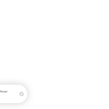
الأهلي ميديا شركة تسويق إلكتروني تقدّم حلولًا رقمية
متكاملة تشمل الإعلانات الممولة، تحسين محركات
البحث، خرائط جوجل، وإدارة السوشيال ميديا، لمساعدة
الشركات على النمو وتحقيق نتائج حقيقية في السوق
الخليجي.
مصر - الشرقية - الزقازيق
201151832901+
info@alahly-media.com
نستخد
© حقوق النشر 2026. جميع الحقوق محفوظة.