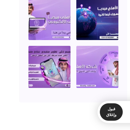
خدمات ال SEO
تصميم الجرافيك
والفديوهات
تصميم وتطوير
المواقع
خرائط جوجل
قبول
وإغلاق
المدونة
سياسة الخصوصية